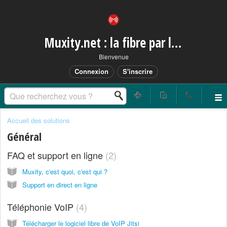
Muxity.net : la fibre par les airs
Bienvenue
Connexion
S'inscrire
Accueil des solutions
Général
FAQ et support en ligne
2
Muxity, c'est quoi, c'est qui ?
Support en direct en ligne
Téléphonie VoIP
4
Télécharger le logiciel libre de VoIP Jitsi