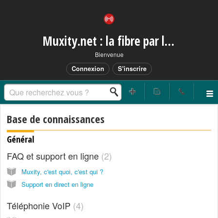
Muxity.net : la fibre par les airs
Bienvenue
Connexion
S'inscrire
Base de connaissances
Général
FAQ et support en ligne
2
Muxity, c'est quoi, c'est qui ?
Support en direct en ligne
Téléphonie VoIP
4