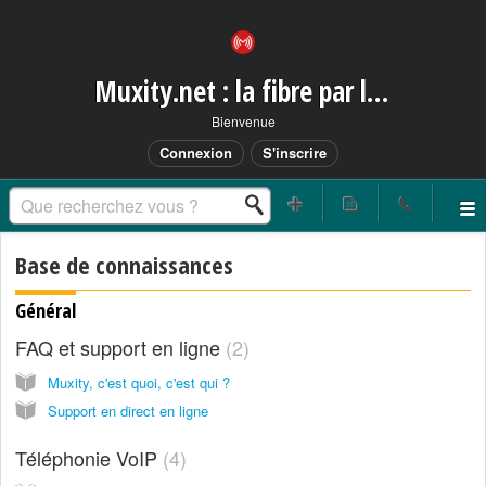
Muxity.net : la fibre par les airs
Bienvenue
Connexion
S'inscrire
Base de connaissances
Général
FAQ et support en ligne
2
Muxity, c'est quoi, c'est qui ?
Support en direct en ligne
Téléphonie VoIP
4