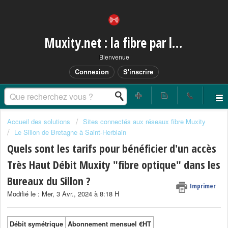
Muxity.net : la fibre par les airs
Bienvenue
Connexion
S'inscrire
Accueil des solutions
Sites connectés aux réseaux fibre Muxity
Le Sillon de Bretagne à Saint-Herblain
Quels sont les tarifs pour bénéficier d'un accès
Très Haut Débit Muxity "fibre optique" dans les
Bureaux du Sillon ?
Imprimer
Modifié le : Mer, 3 Avr., 2024 à 8:18 H
Débit symétrique
Abonnement mensuel €HT